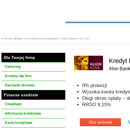
Strona Główna
Kredyty konsolidacyjne
Alior Bank
Ikk alior
Dla Twojej firmy
Kredyt 
Faktoring
Alior Ban
Kredyty dla firm
0% prowizji
Rachunki firmowe
Wysoka kwota kredytu
Finanse osobiste
Długi okres spłaty – d
RRSO 9,15%
Chwilówki
Informacja kredytowa
Złóż wniosek
Karty kredytowe