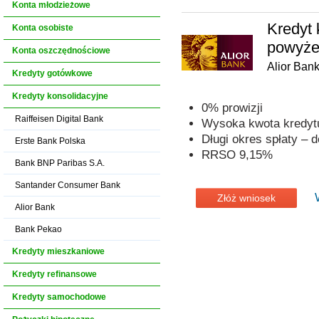
Konta młodzieżowe
Kredyt 
Konta osobiste
powyżej
Konta oszczędnościowe
Alior Ban
Kredyty gotówkowe
Kredyty konsolidacyjne
0% prowizji
Raiffeisen Digital Bank
Wysoka kwota kredytu
Długi okres spłaty – d
Erste Bank Polska
RRSO 9,15%
Bank BNP Paribas S.A.
Santander Consumer Bank
Złóż wniosek
Alior Bank
Bank Pekao
Kredyty mieszkaniowe
Kredyty refinansowe
Kredyty samochodowe