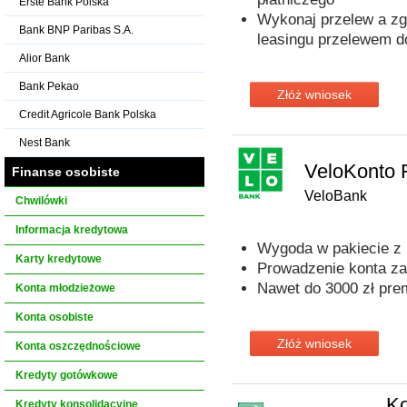
Erste Bank Polska
Wykonaj przelew a zga
Bank BNP Paribas S.A.
leasingu przelewem d
Alior Bank
Bank Pekao
Złóż wniosek
Credit Agricole Bank Polska
Nest Bank
VeloKonto 
Finanse osobiste
VeloBank
Chwilówki
Informacja kredytowa
Wygoda w pakiecie z
Karty kredytowe
Prowadzenie konta za
Nawet do 3000 zł prem
Konta młodzieżowe
Konta osobiste
Złóż wniosek
Konta oszczędnościowe
Kredyty gotówkowe
K
Kredyty konsolidacyjne