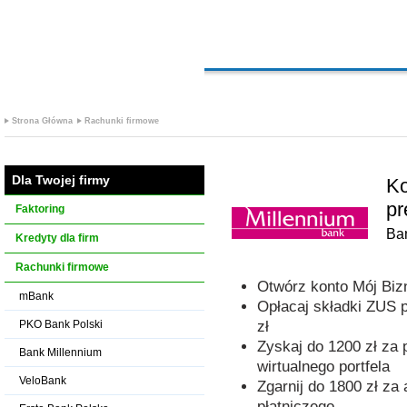
Strona Główna
Rachunki firmowe
Dla Twojej firmy
Ko
pr
Faktoring
Ba
Kredyty dla firm
Rachunki firmowe
Otwórz konto Mój Bizn
mBank
Opłacaj składki ZUS 
PKO Bank Polski
zł
Zyskaj do 1200 zł za 
Bank Millennium
wirtualnego portfela
VeloBank
Zgarnij do 1800 zł za
płatniczego