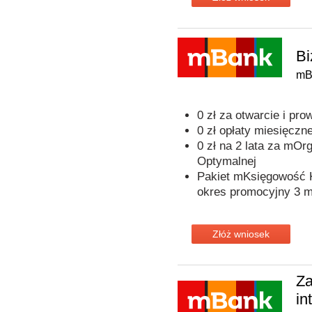
Bi
mB
0 zł za otwarcie i p
0 zł opłaty miesięczn
0 zł na 2 lata za mOr
Optymalnej
Pakiet mKsięgowość K
okres promocyjny 3 m
Złóż wniosek
Za
in