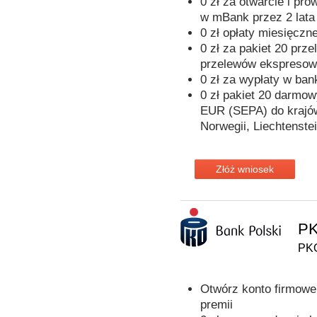
0 zł za otwarcie i pr
w mBank przez 2 lata
0 zł opłaty miesięczn
0 zł za pakiet 20 prz
przelewów ekspreso
0 zł za wypłaty w ba
0 zł pakiet 20 darmo
EUR (SEPA) do krajów 
Norwegii, Liechtenstei
Złóż wniosek
PK
PKO
Otwórz konto firmowe 
premii