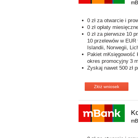
mB
0 zł za otwarcie i p
0 zł opłaty miesięczn
0 zł za pierwsze 10 
10 przelewów w EUR 
Islandii, Norwegii, Lic
Pakiet mKsięgowość K
okres promocyjny 3 m
Zyskaj nawet 500 zł p
Złóż wniosek
Ko
mB