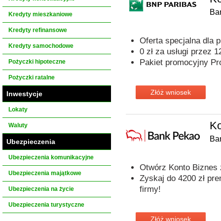
Ba
Kredyty mieszkaniowe
Kredyty refinansowe
Oferta specjalna dla 
Kredyty samochodowe
0 zł za usługi przez 
Pakiet promocyjny Pro
Pożyczki hipoteczne
Pożyczki ratalne
Złóż wniosek
Inwestycje
Lokaty
Ko
Waluty
Ba
Ubezpieczenia
Ubezpieczenia komunikacyjne
Otwórz Konto Biznes
Ubezpieczenia majątkowe
Zyskaj do 4200 zł pre
firmy!
Ubezpieczenia na życie
Ubezpieczenia turystyczne
Złóż wniosek