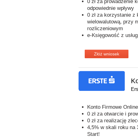
0 zł za prowadzenie k
odpowiednie wpływy
0 zł za korzystanie z 
wielowalutową, przy m
rozliczeniowym
e-Księgowość z usłu
Złóż wniosek
Ko
Er
Konto Firmowe Online
0 zł za otwarcie i pr
0 zł za realizację zle
4,5% w skali roku na 
Start!