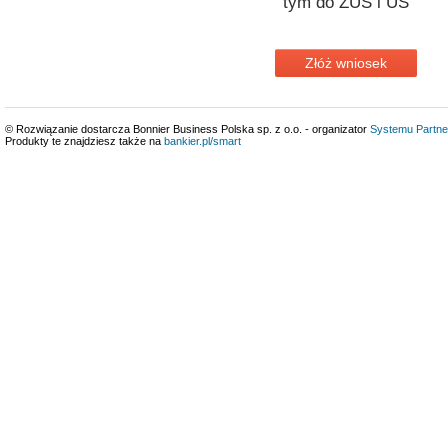
tym do ZUS i US
Złóż wniosek
© Rozwiązanie dostarcza Bonnier Business Polska sp. z o.o. - organizator
Systemu Partne
Produkty te znajdziesz także na
bankier.pl/smart