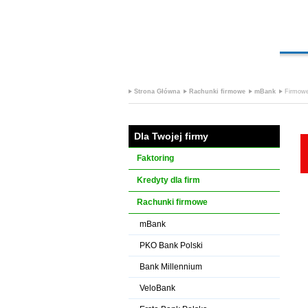
Strona Główna
Rachunki firmowe
mBank
Firmow
Dla Twojej firmy
Faktoring
Kredyty dla firm
Rachunki firmowe
mBank
PKO Bank Polski
Bank Millennium
VeloBank