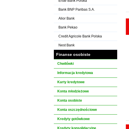
Erste Bank Polska
Bank BNP Paribas S.A.
Alior Bank
Bank Pekao
Credit Agricole Bank Polska
Nest Bank
Finanse osobiste
Chwilówki
Informacja kredytowa
Karty kredytowe
Konta młodzieżowe
Konta osobiste
Konta oszczędnościowe
Kredyty gotówkowe
Kredyty konsolidacyjne