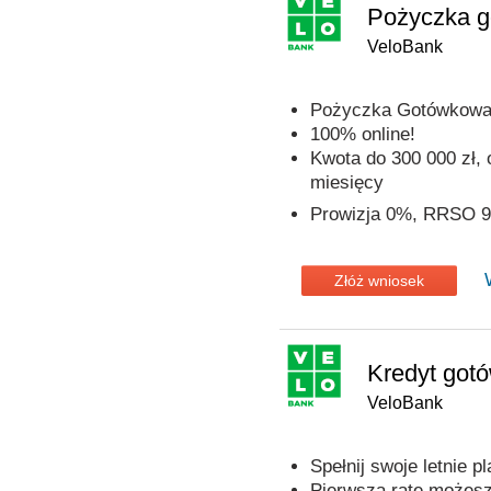
Pożyczka 
VeloBank
Pożyczka Gotówkowa
100% online!
Kwota do 300 000 zł,
miesięcy
Prowizja 0%, RRSO 
Złóż wniosek
Kredyt got
VeloBank
Spełnij swoje letnie pl
Pierwszą ratę możesz