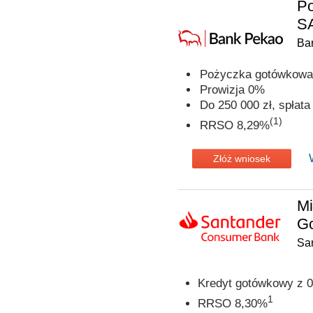
P
SA
Ba
Pożyczka gotówkowa 
Prowizja 0%
Do 250 000 zł, spłata 
(1)
RRSO 8,29%
Złóż wniosek
Mi
G
Sa
Kredyt gotówkowy z 0
1
RRSO 8,30%