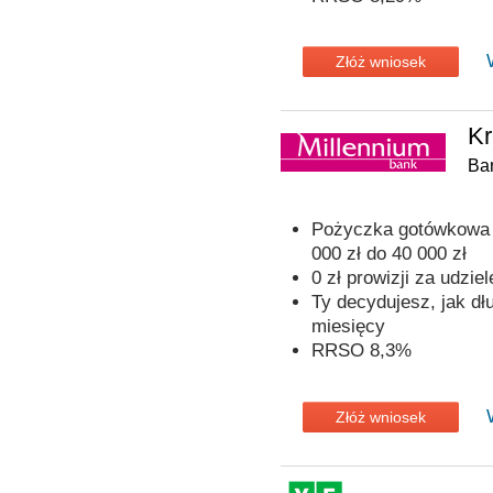
Złóż wniosek
Kr
Ba
Pożyczka gotówkowa o
000 zł do 40 000 zł
0 zł prowizji za udzie
Ty decydujesz, jak dł
miesięcy
RRSO 8,3%
Złóż wniosek