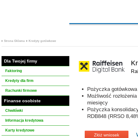
Strona Główna
Kredyty gotówkowe
Dla Twojej firmy
Kr
Faktoring
Rai
Kredyty dla firm
Pożyczka gotówkowa 
Rachunki firmowe
Możliwość rozłożenia
Finanse osobiste
miesięcy
Pożyczka konsolidac
Chwilówki
RDB848 (RRSO 8,48
Informacja kredytowa
Karty kredytowe
Złóż wniosek