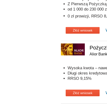
Z Pierwszą Pożyczką p
od 1 000 do 230 000 z
0 zł prowizji, RRSO 
Złóż wniosek
Pożycz
Alior Ban
Wysoka kwota – nawet
Długi okres kredytowan
RRSO 9,15%
Złóż wniosek