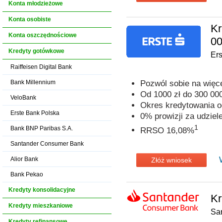
Konta młodzieżowe
Konta osobiste
Kr
Konta oszczędnościowe
00
Kredyty gotówkowe
Er
Raiffeisen Digital Bank
Bank Millennium
Pozwól sobie na więc
Od 1000 zł do 300 000
VeloBank
Okres kredytowania o
Erste Bank Polska
0% prowizji za udziel
1
Bank BNP Paribas S.A.
RRSO 16,08%
Santander Consumer Bank
Alior Bank
Złóż wniosek
Bank Pekao
Kredyty konsolidacyjne
Kr
Kredyty mieszkaniowe
Sa
Kredyty refinansowe