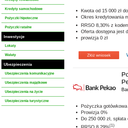
Kredyty samochodowe
Kwota od 15 000 zł do
Okres kredytowania 
Pożyczki hipoteczne
RRSO 8,30% z kode
Pożyczki ratalne
Oferta dostępna jest
Inwestycje
prowizja 0 zł
Lokaty
Waluty
Złóż wniosek
Ubezpieczenia
P
Ubezpieczenia komunikacyjne
Pe
Ubezpieczenia majątkowe
Ba
Ubezpieczenia na życie
Ubezpieczenia turystyczne
Pożyczka gotówkowa n
Prowizja 0%
Do 250 000 zł, spłata 
(1)
RRSO 8,29%