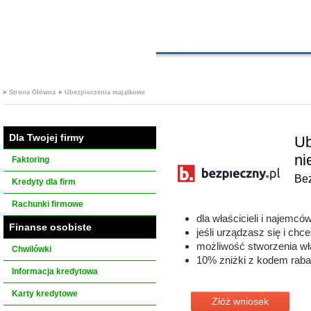
Strona Główna
Ubezpieczenia majątkowe
Dla Twojej firmy
Ub
ni
Faktoring
Bez
Kredyty dla firm
Rachunki firmowe
dla właścicieli i najemcó
Finanse osobiste
jeśli urządzasz się i c
możliwość stworzenia wł
Chwilówki
10% zniżki z kodem rab
Informacja kredytowa
Karty kredytowe
Złóż wniosek