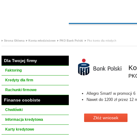
Strona Główna
Konta młodzieżowe
PKO Bank Polski
Pko konto dla mlodych
Dla Twojej firmy
Ko
Faktoring
PKO
Kredyty dla firm
Rachunki firmowe
Allegro Smart! w promocji 6
Nawet do 1200 zł przez 12 
Finanse osobiste
Chwilówki
Złóż wniosek
Informacja kredytowa
Karty kredytowe