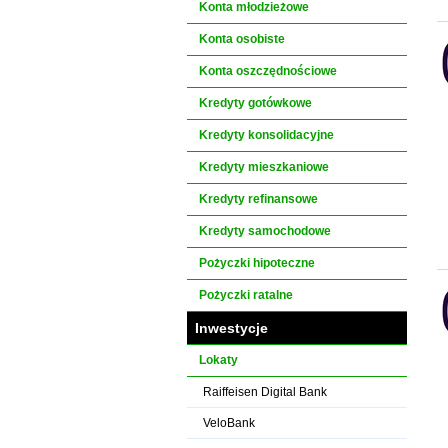
Konta młodzieżowe
Konta osobiste
Konta oszczędnościowe
Kredyty gotówkowe
Kredyty konsolidacyjne
Kredyty mieszkaniowe
Kredyty refinansowe
Kredyty samochodowe
Pożyczki hipoteczne
Pożyczki ratalne
Inwestycje
Lokaty
Raiffeisen Digital Bank
VeloBank