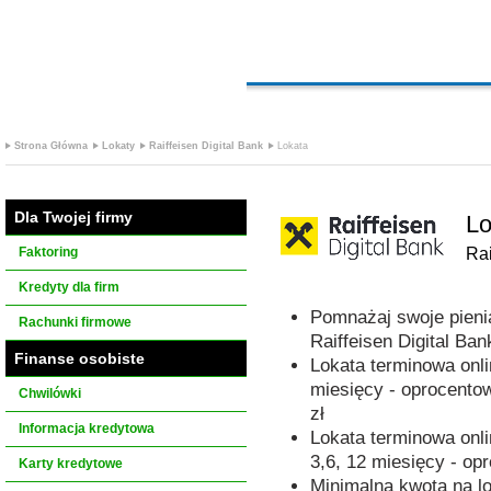
Strona Główna
Lokaty
Raiffeisen Digital Bank
Lokata
Dla Twojej firmy
Lo
Faktoring
Rai
Kredyty dla firm
Pomnażaj swoje pieni
Rachunki firmowe
Raiffeisen Digital Ban
Finanse osobiste
Lokata terminowa onli
miesięcy - oprocento
Chwilówki
zł
Informacja kredytowa
Lokata terminowa onli
3,6, 12 miesięcy - op
Karty kredytowe
Minimalna kwota na lo