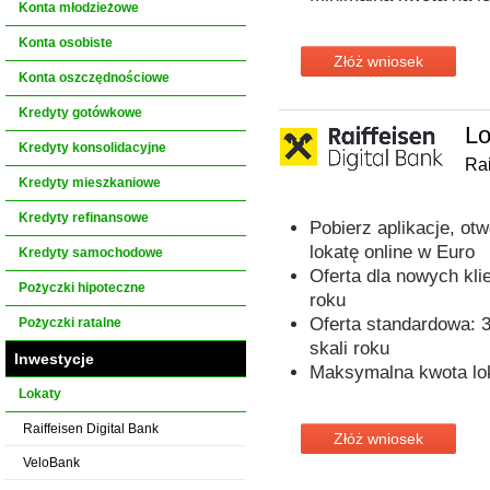
Konta młodzieżowe
Konta osobiste
Złóż wniosek
Konta oszczędnościowe
Kredyty gotówkowe
Lo
Kredyty konsolidacyjne
Rai
Kredyty mieszkaniowe
Kredyty refinansowe
Pobierz aplikacje, ot
lokatę online w Euro
Kredyty samochodowe
Oferta dla nowych kli
Pożyczki hipoteczne
roku
Oferta standardowa: 3
Pożyczki ratalne
skali roku
Inwestycje
Maksymalna kwota lok
Lokaty
Raiffeisen Digital Bank
Złóż wniosek
VeloBank