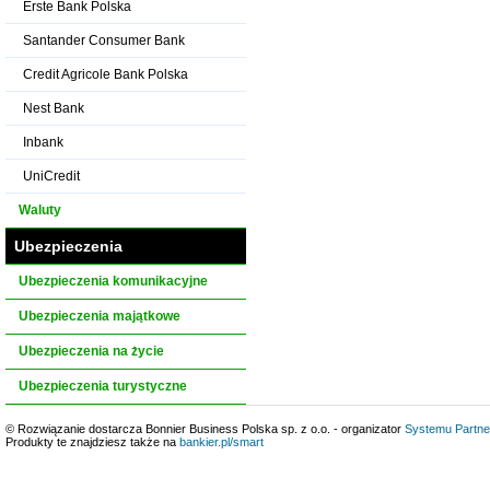
Erste Bank Polska
Santander Consumer Bank
Credit Agricole Bank Polska
Nest Bank
Inbank
UniCredit
Waluty
Ubezpieczenia
Ubezpieczenia komunikacyjne
Ubezpieczenia majątkowe
Ubezpieczenia na życie
Ubezpieczenia turystyczne
© Rozwiązanie dostarcza Bonnier Business Polska sp. z o.o. - organizator
Systemu Partne
Produkty te znajdziesz także na
bankier.pl/smart